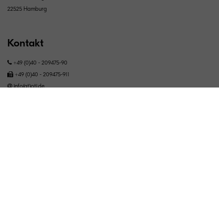
22525 Hamburg
Kontakt
+49 (0)40 - 209475-90
+49 (0)40 - 209475-911
info(at)oti.de
Standorte